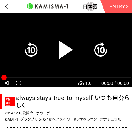
ENTRY
前に戻る
1.0
00:00
/
00:00
always stays true to myself いつも自分ら
横
型
しく
2024.12.16公開
ウーボ
ウーボ
KAMI-1 グランプリ 2024
#ヘアメイク
#ファッション
#ナチュラル