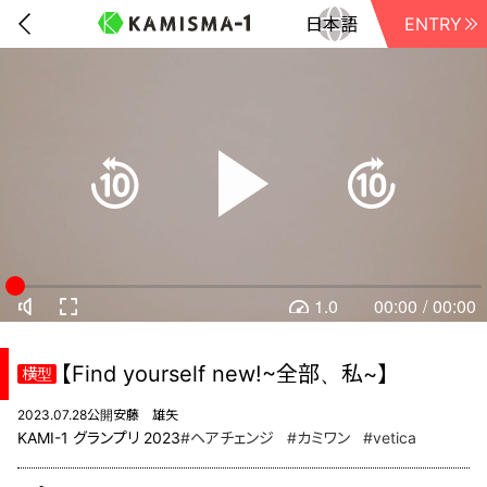
ENTRY
前に戻る
1.0
00:00
/
00:00
【Find yourself new!~全部、私~】
横型
2023.07.28公開
安藤 雄矢
KAMI-1 グランプリ 2023
#ヘアチェンジ
#カミワン
#vetica