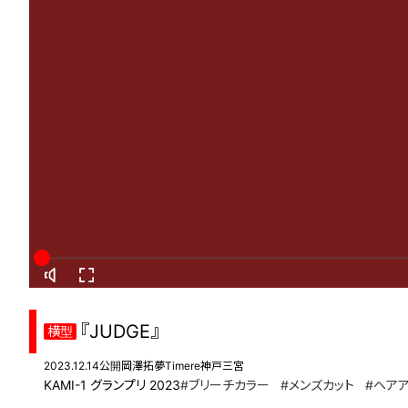
『JUDGE』
横型
2023.12.14公開
岡澤拓夢
Timere神戸三宮
KAMI-1 グランプリ 2023
#ブリーチカラー
#メンズカット
#ヘア