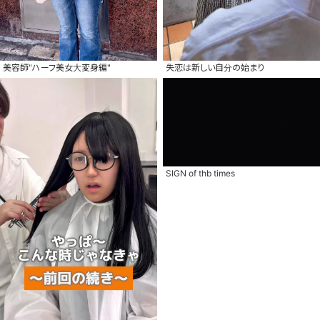
美容師"ハーフ美女大変身編"
失恋は新しい自分の始まり
SIGN of thb times