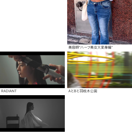
美容師"ハーフ美女大変身編"
RADIANT
AとBと羽根木公園