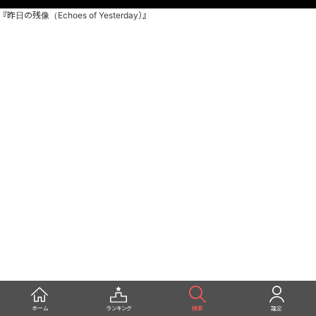
『昨日の残像（Echoes of Yesterday）』
ホーム
ランキング
検索
設定